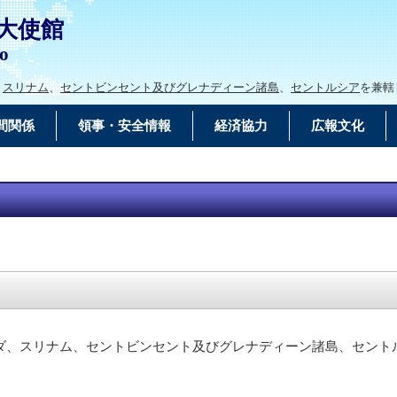
大使館
go
、
スリナム
、
セントビンセント及びグレナディーン諸島
、
セントルシア
を兼轄
間関係
領事・安全情報
経済協力
広報文化
、スリナム、セントビンセント及びグレナディーン諸島、セント