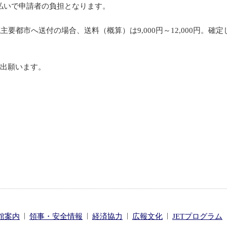
払いで申請者の負担となります。
要都市へ送付の場合、送料（概算）は9,000円～12,000円。
提出願います。
|
|
|
|
館案内
領事・安全情報
経済協力
広報文化
JETプログラム