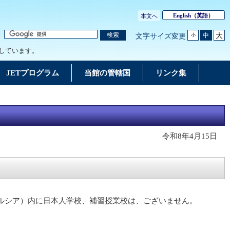
English
（英語）
本文へ
大
検索
中
文字サイズ変更
小
しています。
JETプログラム
当館の管轄国
リンク集
令和8年4月15日
ルシア）内に日本人学校、補習授業校は、ございません。