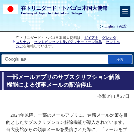
在トリニダード・トバゴ日本国大使館
Embassy of Japan in Trinidad and Tobago
English
（英語）
在トリニダード・トバゴ日本国大使館は、
ガイアナ
、
グレナダ
、
スリナム
、
セントビンセント及びグレナディーン諸島
、
セントル
シア
を兼轄しています。
検索
一部メールアプリのサブスクリプション解除
機能による領事メールの配信停止
令和8年1月27日
2024年以降、一部のメールアプリに、迷惑メール対策を目
的としたサブスクリプション解除機能が導入されています。
当大使館からの領事メールを受信された際に、「メールをブ