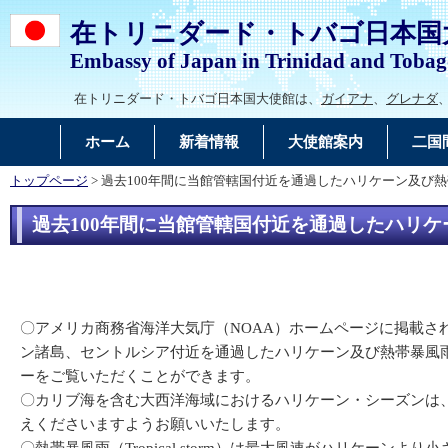
在トリニダード・トバゴ日本国
Embassy of Japan in Trinidad and Toba
在トリニダード・トバゴ日本国大使館は、
ガイアナ
、
グレナダ
ホーム
新着情報
大使館案内
二国
トップページ
> 過去100年間に当館管轄国付近を通過したハリケーン及び
過去100年間に当館管轄国付近を通過したハリ
〇アメリカ商務省海洋大気庁（NOAA）ホームページに掲載さ
ン諸島、セントルシア付近を通過したハリケーン及び熱帯暴風雨（T
ーをご覧いただくことができます。
〇カリブ海を含む大西洋海域におけるハリケーン・シーズンは
えくださいますようお願いいたします。