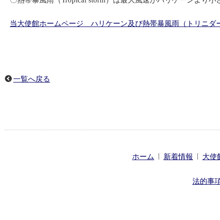
〇熱帯暴風雨（Tropical storm）は最大風速がハリケー
当大使館ホームページ ハリケーン及び熱帯暴風雨（トリニダ
一覧へ戻る
|
|
ホーム
新着情報
大使
法的事