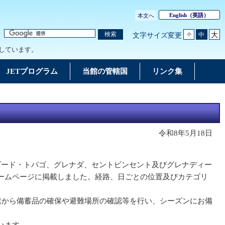
English
（英語）
本文へ
大
検索
中
文字サイズ変更
小
しています。
JETプログラム
当館の管轄国
リンク集
令和8年5月18日
ダード・トバゴ、グレナダ、セントビンセント及びグレナディー
使館ホームページに掲載しました。経路、日ごとの位置及びカテゴリ
素から備蓄品の確保や避難場所の確認等を行い、シーズンにお備