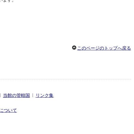
願います。
このページのトップへ戻る
|
|
当館の管轄国
リンク集
について